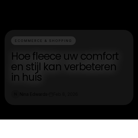
ECOMMERCE & SHOPPING
Hoe fleece uw comfort
en stijl kan verbeteren
in huis
Nina Edwards
Feb 8, 2026
N