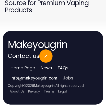
Source for Premium Vaping
Products
Makeyougrin
Contact us
Home Page
News
FAQs
Jobs
info
@
makeyougrin.com
Copyright
©
2026
Makeyougrin
.
All rights reserved
About Us
Privacy
Terms
Legal